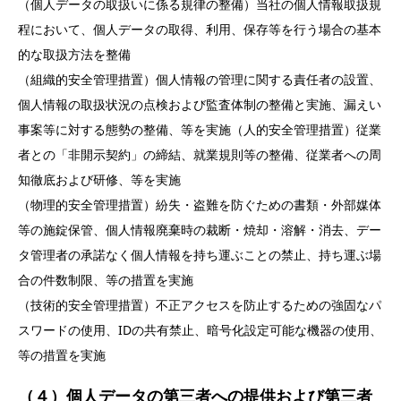
（個人データの取扱いに係る規律の整備）当社の個人情報取扱規
程において、個人データの取得、利用、保存等を行う場合の基本
的な取扱方法を整備
（組織的安全管理措置）個人情報の管理に関する責任者の設置、
個人情報の取扱状況の点検および監査体制の整備と実施、漏えい
事案等に対する態勢の整備、等を実施（人的安全管理措置）従業
者との「非開示契約」の締結、就業規則等の整備、従業者への周
知徹底および研修、等を実施
（物理的安全管理措置）紛失・盗難を防ぐための書類・外部媒体
等の施錠保管、個人情報廃棄時の裁断・焼却・溶解・消去、デー
タ管理者の承諾なく個人情報を持ち運ぶことの禁止、持ち運ぶ場
合の件数制限、等の措置を実施
（技術的安全管理措置）不正アクセスを防止するための強固なパ
スワードの使用、IDの共有禁止、暗号化設定可能な機器の使用、
等の措置を実施
（４）個人データの第三者への提供および第三者