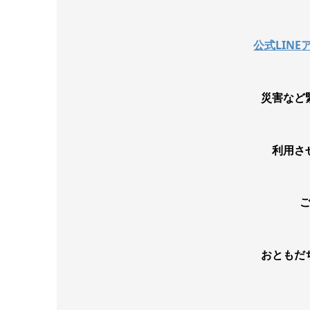
公式
LINE
災害など
利用さ
おともだ